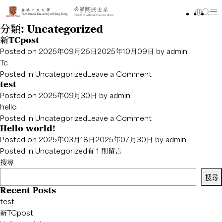
分類:
Uncategorized
新TCpost
Posted on
2025年09月26日
2025年10月09日
by
admin
Tc
on
Posted in
Uncategorized
Leave a Comment
test
新
Posted on
2025年09月30日
by
admin
TCpost
hello
on
Posted in
Uncategorized
Leave a Comment
Hello world!
test
Posted on
2025年03月18日
2025年07月30日
by
admin
在
Posted in
Uncategorized
有 1 則留言
〈Hello
搜尋
world!〉
搜尋
中
Recent Posts
test
新TCpost