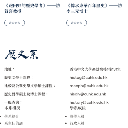
《跑田野的歷史學者》──訪
《傳承東華百年歷史》──訪
賀喜教授
李三元博士
查看更多
查看更多
地址：
香港中文大學馮景禧樓1樓131室
歷史文學士課程：
histug@cuhk.edu.hk
比較及公眾史學文學碩士課程：
macph@cuhk.edu.hk
歷史哲學碩士及博士課程：
hisdiv@cuhk.edu.hk
一般查詢：
history@cuhk.edu.hk
本系概況
學系成員
學系簡介
教學人員
系主任的話
行政人員