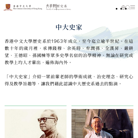
中大史家
香港中文大學歷史系於1963年成立，至今迄立逾半世紀。在這
數十年的歲月裡，承傳錢穆、余英時、牟潤孫、全漢昇、嚴耕
望、王德昭、孫國棟等眾多史學名宿的治學精神，無論在研究或
教學上均人才輩出，遍佈海內外。
「中大史家」介紹一眾前輩老師的學術成就、治史理念、研究心
得及教學旨趣等，讓我們藉此認識中大歷史系過去的點滴。