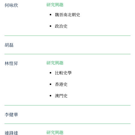
何咏欣
研究興趣
魏晉南北朝史
政治史
胡磊
林愷昇
研究興趣
比較史學
香港史
澳門史
李健華
連鋒達
研究興趣