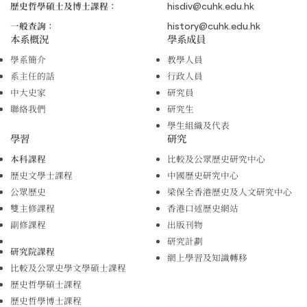
歷史哲學碩士及博士課程：
hisdiv@cuhk.edu.hk
一般查詢：
history@cuhk.edu.hk
本系概況
學系成員
學系簡介
教學人員
系主任的話
行政人員
中大史家
研究員
聯絡我們
研究生
學生組織及代表
學習
研究
本科課程
比較及公眾歷史研究中心
歷史文學士課程
中國歷史研究中心
公眾歷史
梁保全香港歷史及人文研究中心
雙主修課程
香港口述歷史網站
副修課程
出版刊物
研究計劃
研究院課程
網上學習及知識轉移
比較及公眾史學文學碩士課程
歷史哲學碩士課程
歷史哲學博士課程