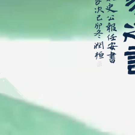
地、國內與世界三重學術領域
世致用史識以及跨文化寰球視
開拓深具香港特色的「比較史