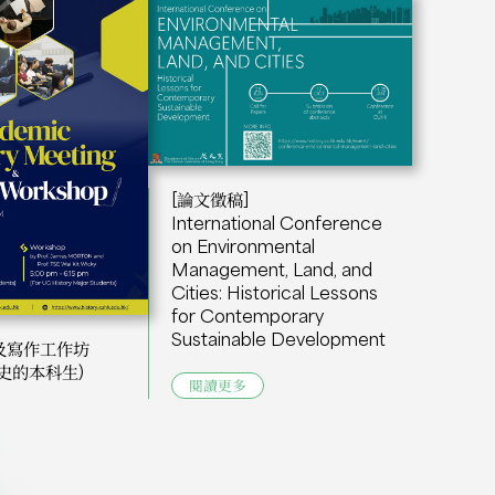
[論文徵稿]
International Conference
on Environmental
Management, Land, and
Cities: Historical Lessons
for Contemporary
Sustainable Development
及寫作工作坊
史的本科生)
閱讀更多