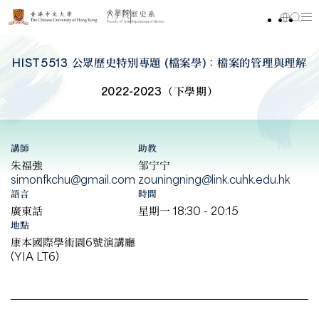
HIST5513 公眾歷史特別專題 (檔案學)：檔案的管理與理解
2022-2023（下學期）
講師
助教
朱福強
邹宁宁
simonfkchu@gmail.com
zouningning@link.cuhk.edu.hk
語言
時間
廣東話
星期一 18:30 - 20:15
地點
康本國際學術園6號演講廳
(YIA LT6)