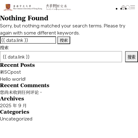
Nothing Found
Sorry, but nothing matched your search terms. Please try
again with some different keywords.
搜
索：
搜索
搜索
Recent Posts
新SCpost
Hello world!
Recent Comments
您尚未收到任何评论。
Archives
2025 年 9 月
Categories
Uncategorized