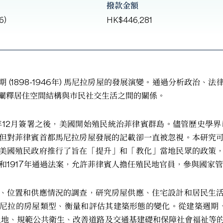
撥款金額
6)
HK$446,281
 (1898-1946年) 馬尼拉房屋的發展演變。通過分析政治、
闡釋居住空間結構與市民社交生活之間的關係。
9年12月簽署之後，美國開始殖民統治菲律賓群島。儘管歷史學界已
但對菲律賓首都馬尼拉房屋發展的記載卻一直被忽視。本研究
美國殖民政府推行了旨在「提升」和「教化」當地民眾的政策
年和1917年通過法案，允許菲律賓人擔任殖民地官員，參與國家
、位置和供應情況的調查，研究房屋供應、住宅設計和居民生
尼拉的房屋類型、衡量和評估其建築形態的變化。從建築週期、
土地、規範公共衛生、改善道路及交通基建礎和保障社會福祉等