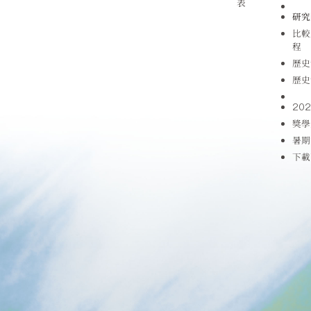
表
研究
比較
程
歷史
歷史
20
獎學
暑期
下載