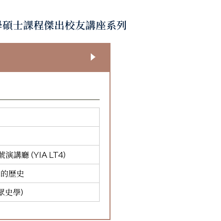
學碩士課程傑出校友講座系列
廳 (YIA LT4)
革的歷史
眾史學)