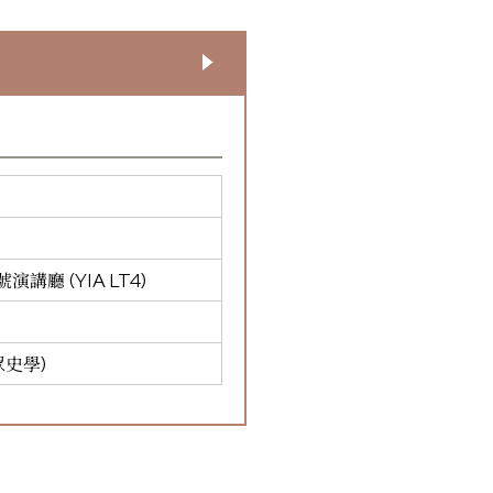
廳 (YIA LT4)
眾史學)