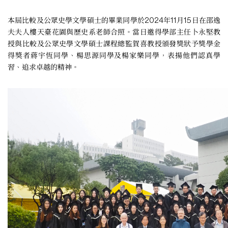
本屆比較及公眾史學文學碩士的畢業同學於2024年11月15日在邵逸
夫夫人樓天臺花園與歷史系老師合照。當日邀得學部主任卜永堅教
授與比較及公眾史學文學碩士課程總監賀喜教授頒發獎狀予獎學金
得獎者蔣宇恆同學、楊思源同學及楊家樂同學，表揚他們認真學
習、追求卓越的精神。