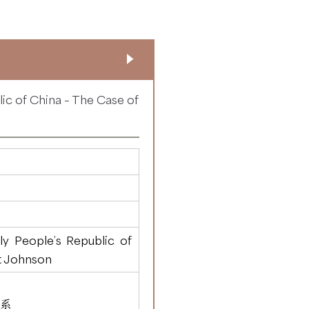
lic of China – The Case of
rly People’s Republic of
t Johnson
系