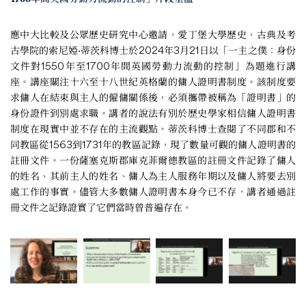
應中大比較及公眾歷史研究中心邀請，愛丁堡大學歷史、古典及考
古學院的索尼婭·蒂茨科博士於2024年3月21日以「一主之僕：身份
文件對1550年至1700年間英國勞動力流動的控制」為題進行講
座。講座關注十六至十八世紀英格蘭的傭人證明書制度。該制度要
求傭人在結束與主人的僱傭關係後，必須攜帶被稱為「證明書」的
身份證件到別處求職。講者的說法有別於歷史學家相信傭人證明書
制度在現實中並不存在的主流觀點。蒂茨科博士查閱了不同郡和不
同教區從1563到1731年的教區記錄，現了數量可觀的傭人證明書的
註冊文件。一份薩塞克斯郡庫克菲爾德教區的註冊文件記錄了傭人
的姓名、其前主人的姓名、傭人為主人服務年期以及傭人將要去別
處工作的事實。儘管大多數傭人證明書本身今已不存，講者通過註
冊文件之記錄證實了它們當時曾普遍存在。