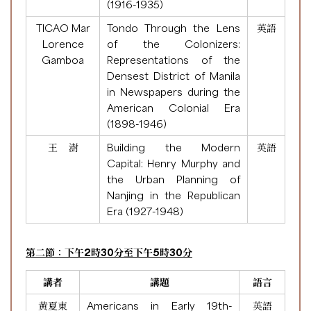
(1916-1935)
TICAO Mar
Tondo Through the Lens
英語
Lorence
of the Colonizers:
Gamboa
Representations of the
Densest District of Manila
in Newspapers during the
American Colonial Era
(1898-1946)
王 澍
Building the Modern
英語
Capital: Henry Murphy and
the Urban Planning of
Nanjing in the Republican
Era (1927-1948)
第二節：下午2時30分至下午5時30分
講者
講題
語言
黄夏東
Americans in Early 19th-
英語