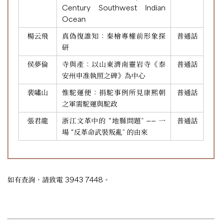
Century Southwest Indian
Ocean
楊云飛
真偽復誰知：秦檜專權前形象探
普通話
研
侯夢倫
寺與產：以山東濟南靈岩寺《泰
普通話
安州申准執照之碑》為中心
裴嘯山
惟駝運便：捐駝事例所見康熙朝
普通話
之軍需駝運與駝政
張君龍
浙江文革中的 “地縣問題” —— 一
普通話
場 “反革命武裝叛亂” 的由來
如有查詢，請致電 3943 7448。