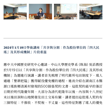
2024年1月19日學術講座「共享與分割：作為股份單位的『四大民
瑤』及其形成機制」片段重溫
應中大中國歷史研究中心邀請，中山大學歷史學系 (珠海) 吳滔教授
於1月19日以「共享與分割：作為股份單位的『四大民瑤』及其形成
機制」為題進行演講。講者首先梳理了明代衛所屯田制度下，瑤人
通過「墾耕把隘」獲得賦役優免權的過程。進而介紹在湖南江永縣
源口瑤族鄉清溪村發現的500餘張契約文書，這批契約最早的簽訂
日期於明代隆慶年間，大部分為清代乾隆年以後，內容與十八世紀
末以後田洞和山地開發及田土交易有關。講者提出這批瑤人契約有
三個特征：不推收、不契稅、不丈量，這些特征對應了瑤人的優免