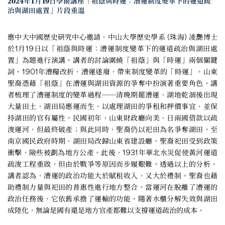
2024年1月19日學術講座「祖蔭與時運：漕運制度變革下的運道疏
治與湖田處置」片段重溫
應中大中國歷史研究中心邀請，中山大學歷史學系 (珠海) 凌灧博士
於1月19日以「祖蔭與時運：漕運制度變革下的運道疏治與湖田處
置」為題進行演講。講者的討論圍繞「祖蔭」與「時運」兩個關鍵
詞。1901年漕糧改折，漕運遂廢，帶來制度變革的「時運」。山東
聖裔憑藉「祖蔭」在漕運與湖田資源的爭奪中扮演著重要角色。講
者梳理了漕運制度的變革過程──清晚期罷漕運、湖地乾涸後出現
大量田土，湖田局應運而生，以處理湖田的爭租和押價事宜，並保
持湖田的官有屬性。民國初年，山東財政廳向美、日兩國借款以疏
浚運河，但最終破產；與此同時，聖裔仍以祀田為名爭奪湖田。至
南京國民政府時期，湖田局改歸山東省建設廳，聖裔祀田受到政策
衝擊，險些被劃為地方公產。此後，1931年華北水災促使黃河運道
疏浚工程重啟，但由於戰爭等原因而步履艱難。透過以上的分析，
講者認為，漕運的政治功能大於賦租收入，又大於禮制。聖裔也藉
助禮制力量與祀田的普惠性進行地方整合。當運河在脫離了漕運的
政治任務後，它依舊承擔了運輸的功能。隨著水櫃分解失效與湖田
成陸化，無論是國有還是地方官產都難以支撐運道疏治的成本。