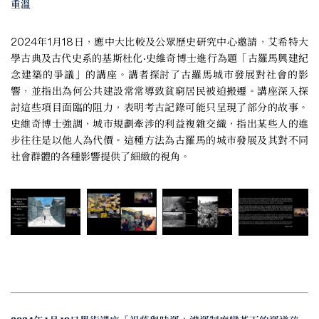
重溫
2024年1月18日，應中大比較及公眾歷史研究中心邀請，艾希特大
學古典及古代史系的基斯杜化·史維奇博士進行為題「古羅馬興建紀
念建築的爭議」的講座。講者探討了古羅馬城市發展對社會的影
響，並指出為何公共建設常常導致貧窮居民被迫搬遷。講座深入探
討這些項目面臨的阻力，表明考古記錄可能只呈現了部分的故事。
史維奇博士強調，城市規劃牽涉的利益複雜交織，指出某些人的進
步往往是以他人為代價。這種方法為古羅馬的城市發展及其對不同
社會群體的各種影響提供了細緻的視角。