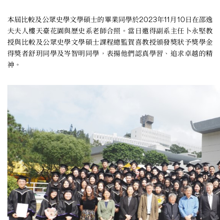
本屆比較及公眾史學文學碩士的畢業同學於2023年11月10日在邵逸
夫夫人樓天臺花園與歷史系老師合照。當日邀得副系主任卜永堅教
授與比較及公眾史學文學碩士課程總監賀喜教授頒發獎狀予獎學金
得獎者舒玥同學及岑智明同學，表揚他們認真學習、追求卓越的精
神。