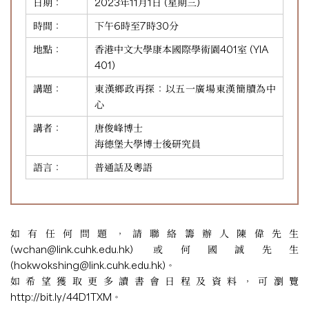
日期：
2023年11月1日 (星期三)
時間：
下午6時至7時30分
地點：
香港中文大學康本國際學術園401室 (YIA
401)
講題：
東漢鄉政再探：以五一廣場東漢簡牘為中
心
講者：
唐俊峰博士
海德堡大學博士後研究員
語言：
普通話及粵語
如有任何問題，請聯絡籌辦人陳偉先生
(
wchan@link.cuhk.edu.hk
) 或何國誠先生
(
hokwokshing@link.cuhk.edu.hk
)。
如希望獲取更多讀書會日程及資料，可瀏覽
http://bit.ly/44D1TXM
。