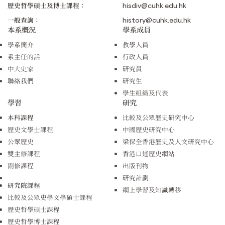
歷史哲學碩士及博士課程：
hisdiv@cuhk.edu.hk
一般查詢：
history@cuhk.edu.hk
本系概況
學系成員
學系簡介
教學人員
系主任的話
行政人員
中大史家
研究員
聯絡我們
研究生
學生組織及代表
學習
研究
本科課程
比較及公眾歷史研究中心
歷史文學士課程
中國歷史研究中心
公眾歷史
梁保全香港歷史及人文研究中心
雙主修課程
香港口述歷史網站
副修課程
出版刊物
研究計劃
研究院課程
網上學習及知識轉移
比較及公眾史學文學碩士課程
歷史哲學碩士課程
歷史哲學博士課程