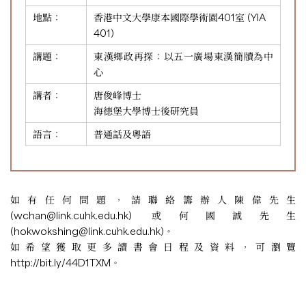
地點：
香港中文大學康本國際學術園401室 (YIA
401)
講題：
東漢鄉政再探：以五一廣場東漢簡牘為中
心
講者：
唐俊峰博士
海德堡大學博士後研究員
語言：
普通話及粵語
如有任何問題，請聯絡籌辦人陳偉先生
(
wchan@link.cuhk.edu.hk
) 或何國誠先生
(
hokwokshing@link.cuhk.edu.hk
)。
如希望獲取更多讀書會日程及資料，可瀏覽
http://bit.ly/44D1TXM
。