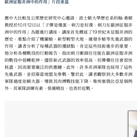
歐洲征服非洲中的作用」片段重溫
應中大比較及公眾歷史研究中心邀請，波士頓大學歷史系約翰·桑頓
教授於10月12日以「子彈是傻蛋、刺刀是好漢：刺刀在歐洲征服非
洲中的作用」為題進行講座。講座首先概述了19世紀末征服非洲的
歷史，重點介紹了機關槍、新型輕型火炮、連發步槍等先進武器的
作用。講者分析了每種武器的優缺點，肯定這些技術進步的重要。
他分析各種戰役的行動報告，指出刺刀衝鋒往往能在歐洲征服非洲
的戰役中扭轉乾坤。儘管新式武器的效率很高，但彈藥往往會很快
耗盡，因而需要廣泛的供應鏈。此外，許多非洲軍隊也採用了這些
先進武器，並招募當地盟友參戰。鑒於此，講者觀察到大多數非洲
軍隊過度依賴火器，導致其肉搏戰技能下降。唯埃塞俄比亞是個例
外，其軍隊訓練有素，裝備精良，也善於近戰。