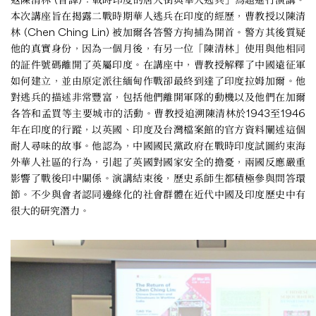
本次講座旨在揭露二戰時期華人逃兵在印度的經歷，曹教授以陳清
林 (Chen Ching Lin) 被加爾各答警方拘捕為開首。警方其後質疑
他的真實身份，因為一個月後，有另一位「陳清林」使用與他相同
的証件號碼離開了英屬印度。在講座中，曹教授解釋了中國遠征軍
如何建立，並由原定派往緬甸作戰卻最終到達了印度拉姆加爾。他
對逃兵的描述非常豐富，包括他們離開軍隊的動機以及他們在加爾
各答和孟買等主要城市的活動。曹教授追溯陳清林於1943至1946
年在印度的行蹤，以英國、印度及台灣檔案館的官方資料闡述這個
耐人尋味的故事。他認為，中國國民黨政府在戰時印度試圖約束海
外華人社區的行為，引起了英國對國家安全的擔憂，兩國反應嚴重
影響了戰後印中關係。演講結束後，歷史系師生都積極參與問答環
節。不少與會者認同邊緣化的社會群體在近代中國及印度歷史中有
很大的研究潛力。