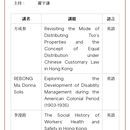
主持：
羅宇謙
講者
講題
語言
方成泰
Revisiting the Mode of
英語
Distributing Tso’s
Properties and the
Concept of Equal
Distribution under
Chinese Customary Law
in Hong Kong
REBONG
Exploring the
英語
Ma. Donna
Development of Disability
Solis
Management during the
American Colonial Period
(1903-1935)
李瀅銓
The Social History of
英語
Workers’ Health and
Safety in Hong Kong