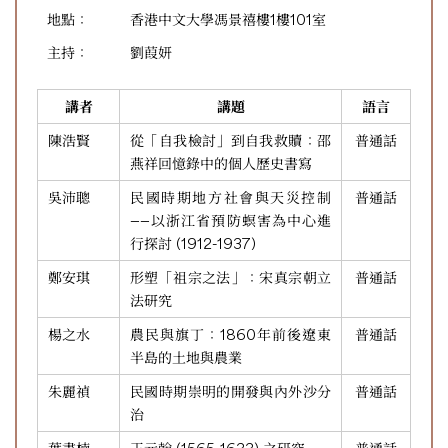
地點：
香港中文大學馮景禧樓1樓101室
主持：
劉葭妍
講者
講題
語言
陳浩賢
從「自我檢討」到自我救贖：邵
普通話
燕祥回憶錄中的個人歷史書寫
吳沛聰
民國時期地方社會與天災控制
普通話
——以浙江省預防螟害為中心進
行探討 (1912-1937)
鄭安琪
形塑「祖宗之法」：宋真宗朝立
普通話
法研究
楊之水
農民與旗丁：1860年前後遼東
普通話
半島的土地與農業
朱麗禎
民國時期崇明的開發與內外沙分
普通話
治