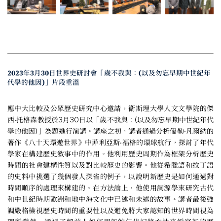
2023年3月30日世界史研討會「歲不我與：(以及勿忘早期中世紀年
代學的他因)」片段重溫
應中大比較及公眾歷史研究中心邀請，衛斯理大學人文文學院的傑
西·托格森教授於3月30日以「歲不我與：(以及勿忘早期中世紀年代
學的他因)」為題進行演講。講座之初，講者通過分析儒勒·凡爾納的
著作《八十天環遊世界》中菲利亞斯·福格的環球航行，探討了年代
學家在構建歷史敘事中的作用。他利用歷史周期作為框架分析歷史
時間的社會建構性質以及對比較歷史的影響。他從希臘語和拉丁語
的史料中挑選了幾個發人深省的例子，以說明新歷史是如何通過對
時間順序的處理來構建的。在方法論上，他使用詞源學來研究古代
和中世紀時期歐洲和地中海文化中已述和未述的故事。講者最後強
調嚴格檢視歷史時間的重要性以及避免將大家認知的世界時間視為