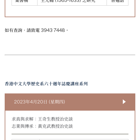
葉書楠
王元翰 (1565-1633) 之研究
普通話
如有查詢，請致電 3943 7448。
香港中文大學歷史系六十週年誌慶講座系列
2023年4月20日 (星期四)
求真與求解：王奇生教授治史談
志業與傳承：黃克武教授治史談