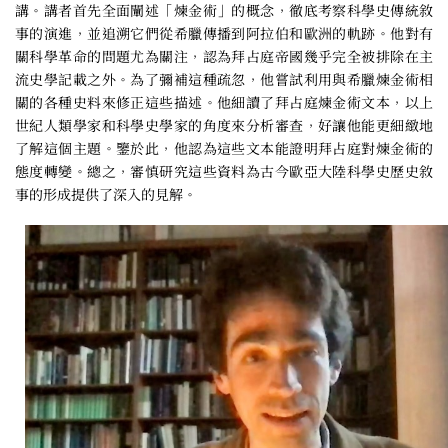
講。講者首先全面闡述「煉金術」的概念，徹底考察科學史傳統敘
事的演進，並追溯它們從希臘傳播到阿拉伯和歐洲的軌跡。他對有
關科學革命的問題尤為關注，認為拜占庭帝國幾乎完全被排除在主
流史學記載之外。為了彌補這種疏忽，他嘗試利用與希臘煉金術相
關的各種史料來修正這些描述。他細讀了拜占庭煉金術文本，以上
世紀人類學家和科學史學家的角度來分析審查，好讓他能更細緻地
了解這個主題。鑒於此，他認為這些文本能證明拜占庭對煉金術的
態度轉變。總之，審慎研究這些資料為古今歐亞大陸科學史歷史敘
事的形成提供了深入的見解。