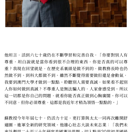
他坦言，活到六七十歲仍在不斷學習和完善自我，「你要對別人有
尊重，坦白說就是當你看到很不合理的東西，你是否真的可以尊
重？我現在回望就是，在歷史系裏頭是做不到的，做教務長時也仍
然做不到。到科大都做不到。雖然不斷覺得需要做但還是會動氣，
我要到澳門大學才做到一點點。聆聽別人需要真誠，如果看不起別
人你如何做到真誠？不尊重人是無法騙人的，人家會感受到。所以
這一切都是你自己的問題，就看你能否真正做到心胸廣闊。你可以
不同意，但你必須尊重，這都是我近年才稍為領悟一點點的。」
蘇教授今年年屆七十，仍活力十足，更打算與太太一同再次離開舒
適圈，進軍全新的研究領域。他雄心壯志大談未來志業：「我們未
來計劃用二十至三十年研究美國憲法思想，切入點是20世初美國最