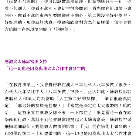
『這是不合理的』。你可以說數萬種道理，但說到底只有一句，你
看不起別人。你看不起別人會衍生很多問題，首先你在新環境不會
開心，你看不起的東西卻要跟從就不開心，第二你沒法好好學習、
好好聆聽，那你就無法真正摸通和欣賞對方為何這樣做，無法令對
方信服而在新環境開展自己的抱負。」
感激太太蘇壽富美支持
「這一切也是因為與我太太合作才會發生的」
「在教育事業上，我會覺得我在澳大三年比科大八年多做了很多，
而科大八年又比中大十八年多做了很多。」正因如此，蘇教授形容
應聘科大和澳大均為當時「人生第二好的抉擇」，筆者很認真問
道：「那最好的抉擇是甚麼？」「當然是決定向太太求婚啦！哈哈
哈！」這答案實在讓我反應不來，一下愕住了。畢竟當時一直在談
學術和行政，萬料不到他會興奮地提起太太蘇壽富美。蘇教授神采
飛揚地細說伊人對他做人做事的影響：「我目前在學術上做到的，
和預備以後二三十年要做到的，這一切也是因為與我太太合作才會