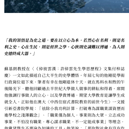
「我的領悟是為史之道，要在以立心為本。若然心在名利，則是名
利之史。心在生民，則是經世之學。心狹則史識難以博通，為人則
史德終成大器。」
蘇基朗教授在〈《倬彼雲漢：許倬雲先生學思歷程》文集付梓誌
慶〉一文如此描述自己大半生的史學體悟。年屆七旬的他剛從學術
行政崗位退下來，筆者有幸在他剛退休十天，就在馬料水和煦的午
後陽光下，聽他回顧過去半世紀大學做人做事的耕耘和得着。席間
他強調行事做人的立心，以及學貴博通，期望大學教育是讓學生成
就全人。正如他在澳大〈中西住宿式書院教育的前世今生〉一文援
引新亞書院學規：「祛除小我功利計算，打破專為謀職業謀資歷而
進學校之淺薄觀念」、「職業僅為個人，事業則為大眾。立志成功
事業，不怕沒有職業，專心謀求職業，不一定能成事業」等理念，
他冀望學生不要淪為知識的工具。他笑說：「那你對社會有沒有作