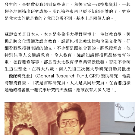
發生的，是她啟發我想到這些東西，然後大家一起搜集資料，一起
艱辛地創造出研究成果。所以這些東西已經不知道是誰的了，究竟
是我太太的還是我的？我已分辨不到，基本上是兩個人的。」
蘇壽富美是日本人，本身是多倫多大學哲學博士，主修教育學，興
趣是跨文化溝通及語言教育，課題包括比較法律和企業文化等，仔
細看蘇教授發表過的論文，不少都是跟她合著的。蘇教授坦言，他
特別注重人文通識教育、全人教育，強調知識傳授與品格培育並
重、德智雙修等等，都是受太太教育學專業背景啟發，否則不會萌
生這些理念。在科大八載，兩人先後三次獲大學研究資助局批出
「優配研究金」 (General Research Fund, GRF) 贊助研究，他說
時難掩自豪：「我是首席研究員，太太是共同研究員，在香港這樣
通過嚴格審批一起從事研究的夫妻檔，應該沒有太多人吧！」