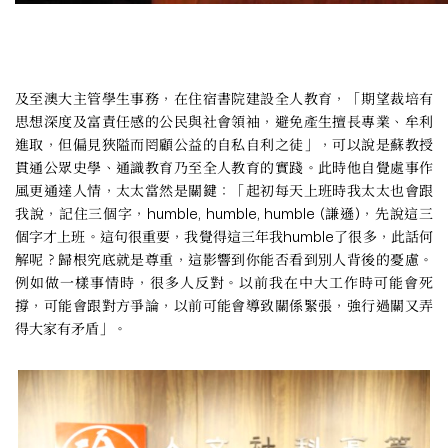
及至澳大主管學生事務，在住宿書院建設全人教育，「期望裁培有
思想深度及富責任感的公民與社會領袖，避免產生擅長專業、牟利
進取，但偏見狹隘而罔顧公益的自私自利之徒」，可以說是蘇教授
貫通公眾史學、通識教育乃至全人教育的實踐。此時他自覺處事作
風更通達人情，太太當然是關鍵：「起初每天上班時我太太也會跟
我說，記住三個字，humble, humble, humble (謙遜)，先說這三
個字才上班。這句很重要，我覺得這三年我humble了很多，此話何
解呢？歸根究底就是尊重，這影響到你能否看到別人背後的憂慮。
例如做一樣事情時，很多人反對。以前我在中大工作時可能會死
撐，可能會跟對方爭論，以前可能會導致關係緊張，強行過關又弄
得大家有矛盾」。