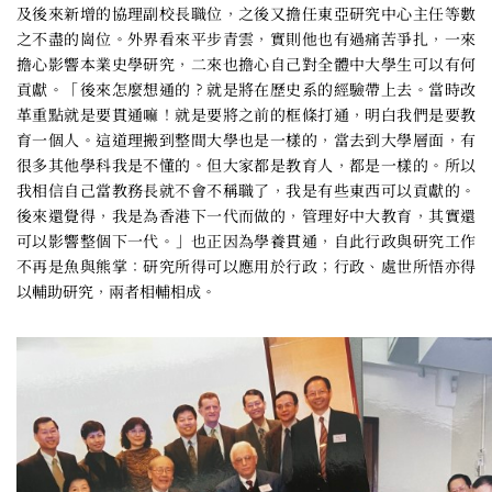
及後來新增的協理副校長職位，之後又擔任東亞研究中心主任等數
之不盡的崗位。外界看來平步青雲，實則他也有過痛苦爭扎，一來
擔心影響本業史學研究，二來也擔心自己對全體中大學生可以有何
貢獻。「後來怎麼想通的？就是將在歷史系的經驗帶上去。當時改
革重點就是要貫通嘛！就是要將之前的框條打通，明白我們是要教
育一個人。這道理搬到整間大學也是一樣的，當去到大學層面，有
很多其他學科我是不懂的。但大家都是教育人，都是一樣的。所以
我相信自己當教務長就不會不稱職了，我是有些東西可以貢獻的。
後來還覺得，我是為香港下一代而做的，管理好中大教育，其實還
可以影響整個下一代。」也正因為學養貫通，自此行政與研究工作
不再是魚與熊掌：研究所得可以應用於行政；行政、處世所悟亦得
以輔助研究，兩者相輔相成。