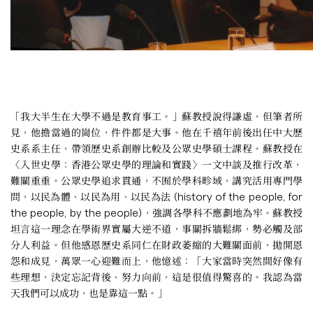
「我大半生在大學不過是教育事工。」蘇教授說得謙虛，但筆者所
見，他擔當過的崗位，件件都是大事。他在千禧年前後出任中大歷
史系系主任，帶領歷史系創辦比較及公眾史學碩士課程。蘇教授在
〈入世史學：香港公眾史學的理論和實踐〉一文中談及推行改革，
難關重重。公眾史學追求貫通，不囿於學科畛域，講究活用專門學
問，以民為體、以民為用、以民為法 (history of the people, for
the people, by the people)，強調各學科不應劃地為牢。蘇教授
坦言這一理念在學術界實屬大逆不道，事關拆牆鬆綁，勢必觸及部
分人利益。但他感恩歷史系同仁在財政萎縮的大難關面前，拋開恩
怨和成見，萬眾一心迎難而上，他憶述：「大家當時突然間好像有
些理想，決定忘記背後、努力向前，這是很值得驚喜的。我認為當
天我們可以成功，也是靠這一點。」