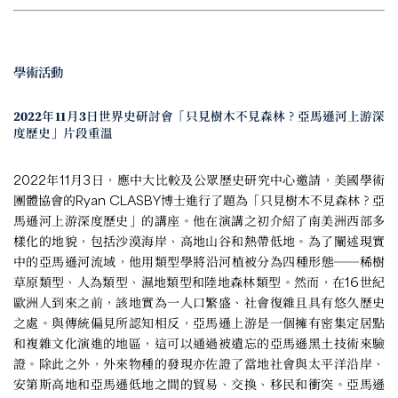
學術活動
2022年11月3日世界史研討會「只見樹木不見森林？亞馬遜河上游深
度歷史」片段重溫
2022年11月3日，應中大比較及公眾歷史研究中心邀請，美國學術
團體協會的Ryan CLASBY博士進行了題為「只見樹木不見森林？亞
馬遜河上游深度歷史」的講座。他在演講之初介紹了南美洲西部多
樣化的地貌，包括沙漠海岸、高地山谷和熱帶低地。為了闡述現實
中的亞馬遜河流域，他用類型學將沿河植被分為四種形態──稀樹
草原類型、人為類型、濕地類型和陸地森林類型。然而，在16世紀
歐洲人到來之前，該地實為一人口繁盛、社會復雜且具有悠久歷史
之處。與傳統偏見所認知相反，亞馬遜上游是一個擁有密集定居點
和複雜文化演進的地區，這可以通過被遺忘的亞馬遜黑土技術來驗
證。除此之外，外來物種的發現亦佐證了當地社會與太平洋沿岸、
安第斯高地和亞馬遜低地之間的貿易、交換、移民和衝突。亞馬遜