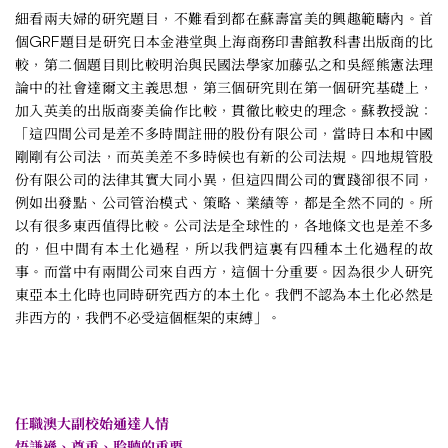
細看兩夫婦的研究題目，不難看到都在蘇壽富美的興趣範疇內。首
個GRF題目是研究日本金港堂與上海商務印書館教科書出版商的比
較，第二個題目則比較明治與民國法學家加藤弘之和吳經熊憲法理
論中的社會達爾文主義思想，第三個研究則在第一個研究基礎上，
加入英美的出版商麥美倫作比較，貫徹比較史的理念。蘇教授說：
「這四間公司是差不多時間註冊的股份有限公司，當時日本和中國
剛剛有公司法，而英美差不多時候也有新的公司法規。四地規管股
份有限公司的法律其實大同小異，但這四間公司的實踐卻很不同，
例如出發點、公司管治模式、策略、業績等，都是全然不同的。所
以有很多東西值得比較。公司法是全球性的，各地條文也是差不多
的，但中間有本土化過程，所以我們這裏有四種本土化過程的故
事。而當中有兩間公司來自西方，這個十分重要。因為很少人研究
東亞本土化時也同時研究西方的本土化。我們不認為本土化必然是
非西方的，我們不必受這個框架的束縛」。
任職澳大副校始通達人情
悟謙遜、尊重、聆聽的重要