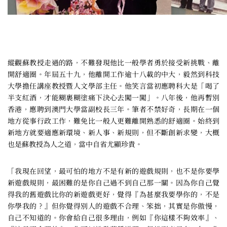
縱觀蘇教授走過的路，不難發現他比一般學者勇於接受新挑戰、離
開舒適圈。年屆五十九，他離開工作逾十八載的中大，毅然到科技
大學擔任講座教授暨人文學部主任。他笑言當初應聘科大是「喝了
半支紅酒，才能糊裹糊塗痛下決心去闖一闖」。八年後，他再暫別
香港，應聘到澳門大學當副校長三年。筆者不禁好奇，長期在一個
地方從事行政工作，難免比一般人更難離開熟悉的舒適圈。始終到
新地方就要適應新環境、新人事、新規則，但不斷創新求變，大概
也是蘇教授為人之道，當中自省尤顯珍貴。
「我現在回望，最可怕的地方不是有新的遊戲規則，也不是你要學
新遊戲規則，最困難的是你自己過不到自己那一關。因為你自己覺
得我的舊遊戲比你的新遊戲更好，覺得『為甚麼我要學你的，不是
你學我的？』但你覺得別人的遊戲不合理、笨拙，其實是你傲慢，
自己不知道的。你會給自己很多理由，例如『你這樣不夠效率』、