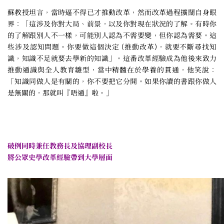
蘇教授坦言，當時逼不得已才推動改革，然而改革過程擴闊自身眼
界：「這涉及你對大局、前景，以及你對現在狀況的了解。有時你
的了解跟別人不一樣，可能別人認為不需要變，但你認為需要。這
些涉及認知問題。你要做這個決定 (推動改革)，就要不斷尋找知
識，知識不足就要去學新的知識」。這番改革經驗成為他後來致力
推動通識與全人教育雛型，當中精髓在於學養的貫通，他笑說：
「知識同做人是有關的，你不要把它分開。如果你讀的書跟你做人
是無關的，那就叫『唔通』啦。」
破例同時兼任教務長及協理副校長
將公眾史學改革經驗帶到大學層面