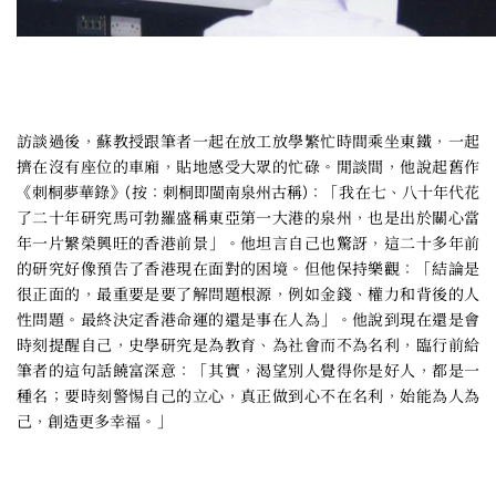
訪談過後，蘇教授跟筆者一起在放工放學繁忙時間乘坐東鐵，一起
擠在沒有座位的車廂，貼地感受大眾的忙碌。閒談間，他說起舊作
《刺桐夢華錄》(按：刺桐即閩南泉州古稱)：「我在七、八十年代花
了二十年研究馬可勃羅盛稱東亞第一大港的泉州，也是出於關心當
年一片䌓榮興旺的香港前景」。他坦言自己也驚訝，這二十多年前
的研究好像預告了香港現在面對的困境。但他保持樂觀：「結論是
很正面的，最重要是要了解問題根源，例如金錢、權力和背後的人
性問題。最終決定香港命運的還是事在人為」。他說到現在還是會
時刻提醒自己，史學研究是為教育、為社會而不為名利，臨行前給
筆者的這句話饒富深意：「其實，渴望別人覺得你是好人，都是一
種名；要時刻警惕自己的立心，真正做到心不在名利，始能為人為
己，創造更多幸福。」