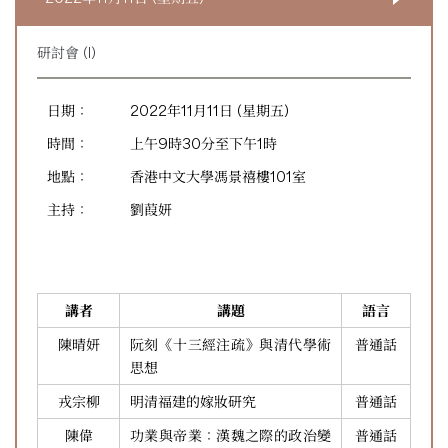
研討會 (I)
日期：
2022年11月11日 (星期五)
時間：
上午9時30分至下午1時
地點：
香港中文大學馮景禧樓101室
主持：
劉葭妍
講者
講題
語言
陳晴妍
阮刻《十三經注疏》與清代學術
普通話
思想
戎宗柳
明清福建的嫁妝研究
普通話
陳偉
功業與帝業：漢魏之際的政治變
普通話