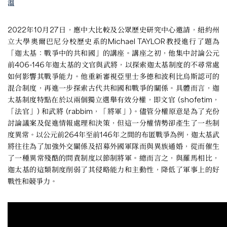
溫
2022年10月27日，應中大比較及公眾歷史研究中心邀請，紐約州
立大學奧爾巴尼分校歷史系的Michael TAYLOR教授進行了題為
「迦太基：戰爭中的共和國」的講座。講座之初，他集中討論公元
前406-146年迦太基的文官與武將，以探索迦太基制度的不尋常處
如何影響其戰爭能力。他重新審視亞里士多德和波利比烏斯認可的
混合制度，再進一步探索古代共和國和戰爭的關係。具體而言，迦
太基制度特點在於以兩個獨立選舉有效分權，即文官 (shofetim，
「法官」) 和武將 (rabbim，「將軍」)。儘管分權原意是為了充份
討論議案及促進情報處理和決策，但這一分權情勢卻產生了一些制
度異常。以公元前264年至前146年之間的布匿戰爭為例，迦太基武
將往往為了加強外交關係及招募外國軍隊而與異族通婚，從而催生
了一種異常殘酷的問責制度以節制將軍。總而言之，與羅馬相比，
迦太基的這類制度削弱了其侵略能力和主動性，降低了軍事上的好
戰性和競爭力。