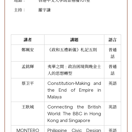
地點：
香港中文大學馮景禧樓101室
主持：
羅宇謙
講者
講題
語言
鄭珮安
《政和五禮新儀》札記五則
普通
話
孟銘輝
夷華之間﹕政治困境與晚金士
普通
人的思想轉型
話
蔡卫平
Constitution-Making and
英語
the End of Empire in
Malaya
王耿城
Connecting the British
英語
World: The BBC in Hong
Kong and Singapore
MONTERO
Philippine Civic Design
英語