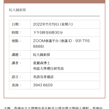
阮大鋮新探
日期：
2022年11月19日 (星期六)
時間：
下午5時至6時30分
地點：
ZOOM會議平台 (會議 ID：
931 7115
8888
)
講題：
阮大鋮新探
講者：
夏麗森博士
利茲大學禮任研究員
語言：
英語及普通話
查詢：
3943 8659
主辦：香港中文大學歷史系比較及公眾史學文學碩士課程、香港中