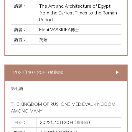
講題：
The Art and Architecture of Egypt
from the Earliest Times to the Roman
Period
講者：
Eleni VASSILIKA博士
語言：
英語
2022年10月20日 (星期四)
第七講
THE KINGDOM OF RUS: ONE MEDIEVAL KINGDOM
AMONG MANY
日期：
2022年10月20日 (星期四)