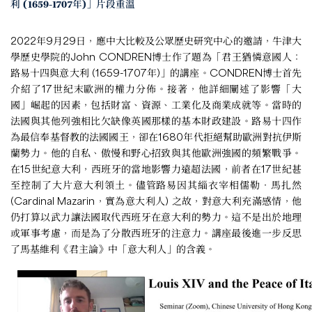
利 (1659-1707年)」片段重溫
2022年9月29日，應中大比較及公眾歷史研究中心的邀請，牛津大
學歷史學院的John CONDREN博士作了題為「君王猶憐意國人：
路易十四與意大利 (1659-1707年)」的講座。CONDREN博士首先
介紹了17世紀末歐洲的權力分佈。接著，他詳細闡述了影響「大
國」崛起的因素，包括財富、資源、工業化及商業成就等。當時的
法國與其他列強相比欠缺像英國那樣的基本財政建設。路易十四作
為最信奉基督教的法國國王，卻在1680年代拒絕幫助歐洲對抗伊斯
蘭勢力。他的自私、傲慢和野心招致與其他歐洲強國的頻繁戰爭。
在15世紀意大利，西班牙的當地影響力遠超法國，前者在17世紀甚
至控制了大片意大利領土。儘管路易因其緇衣宰相儒勒‧馬扎然
(Cardinal Mazarin，實為意大利人) 之故，對意大利充滿感情，他
仍打算以武力讓法國取代西班牙在意大利的勢力。這不是出於地理
或軍事考慮，而是為了分散西班牙的注意力。講座最後進一步反思
了馬基維利《君主論》中「意大利人」的含義。