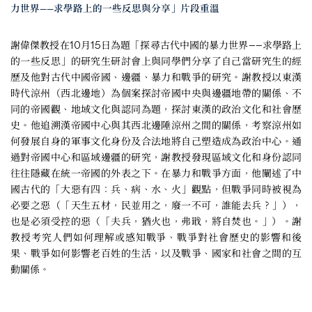
力世界——求學路上的一些反思與分享」片段重溫
謝偉傑教授在10月15日為題「探尋古代中國的暴力世界——求學路上
的一些反思」的研究生研討會上與同學們分享了自己當研究生的經
歷及他對古代中國帝國、邊疆、暴力和戰爭的研究。謝教授以東漢
時代涼州（西北邊地）為個案探討帝國中央與邊疆地帶的關係、不
同的帝國觀、地域文化與認同為題，探討東漢的政治文化和社會歷
史。他追溯漢帝國中心與其西北邊陲涼州之間的關係，考察涼州如
何發展自身的軍事文化身份及合法地將自己塑造成為政治中心。通
過對帝國中心和區域邊疆的研究，謝教授發現區域文化和身份認同
往往隱藏在統一帝國的外表之下。在暴力和戰爭方面，他闡述了中
國古代的「大惡有四：兵、病、水、火」觀點，但戰爭同時被視為
必要之惡（「天生五材，民並用之，廢一不可，誰能去兵？」），
也是必須受控的惡（「夫兵，猶火也，弗戢，將自焚也。」）。謝
教授考究人們如何理解或感知戰爭、戰爭對社會歷史的影響和後
果、戰爭如何影響老百姓的生活，以及戰爭、國家和社會之間的互
動關係。