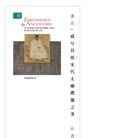
書
名：
威
兮
其
祖：
宋
代
太
廟
禮
儀
之
爭
作
者：