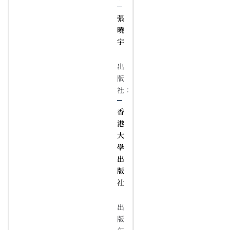
張
曉
宇
出
版
社：
香
港
大
學
出
版
社
出
版