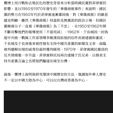
龔博士用冷戰和去殖民化的歷史背景來分析當時國民黨對菲律賓的
影響，並以1950至1970年發生的「華僑商報事件」來說明。國民
黨的勢力在1950年代於菲律賓逐漸鞏固後，對《華僑商報》的敵意
越見明顯。雖然《華僑商報》持溫和及無黨派的政治立場，但國民
黨極端分子一直視《華僑商報》為「不忠」，在1950至1962年間
不斷攻擊他們的報導使用「不當用詞」。1962年，于長城因一封偽
造中共統一戰線工作部領導李維漢寫給他的信件而被逮捕和審訊。
于長城及于長庚後來被控發布支持中國共產黨的新聞及文章，面臨
被判遞解出境的威脅但最終獲判緩刑。1970年，菲律賓國民黨員的
反共情緒進一步升温。菲律賓移民局再次逮捕于氏兄弟，以發表支
持共產黨言論之名將他們驅逐出境至台灣。
最後，龔博士說明他研究環球中國歷史的方法，強調海外華人歷史
不一定以中國大陸為中心，可以以台灣或香港為中心。