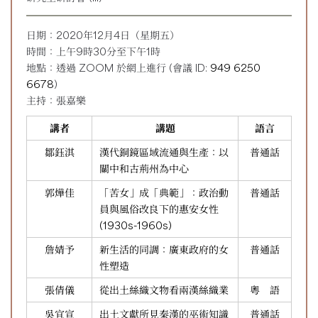
日期：2020年12月4日（星期五）
時間：上午9時30分至下午1時
地點：透過 ZOOM 於網上進行 (會議 ID:
949 6250
6678
)
主持：張嘉樂
講者
講題
語言
鄒鈺淇
漢代銅鏡區域流通與生產：以
普通話
關中和古荊州為中心
郭燁佳
「苦女」成「典範」：政治動
普通話
員與風俗改良下的惠安女性
(1930s-1960s)
詹婧予
新生活的同調：廣東政府的女
普通話
性塑造
張倩儀
從出土絲織文物看兩漢絲織業
粵 語
吳宜宣
出土文獻所見秦漢的巫術知識
普通話