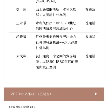
(1890-1949)
藍 圖
西北邊疆的衛所、水利與族
普通話
群：以明清甘州為例
王永曦
水利與秩序：以16-20世紀
普通話
的陝西清濁河流域為中心
趙曉曦
從慈善事業看近代天津地方
普通話
社會的發展軌跡——以天津廣
仁堂為例
朱戈輝
長江通商口岸之間的貿易競
普通話
爭：以1860-1880年代的蕪
湖與鎮江為例
2020年12月4日（星期五）
研究生研討會 (III)