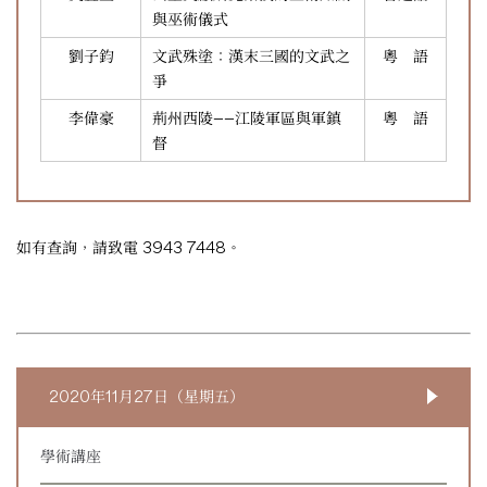
與巫術儀式
劉子鈞
文武殊塗：漢末三國的文武之
粵 語
爭
李偉豪
荊州西陵——江陵軍區與軍鎮
粵 語
督
如有查詢，請致電 3943 7448。
2020年11月27日（星期五）
學術講座