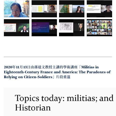
2020年11月13日由孫達文教授主講的學術講座「Militias in
Eighteenth-Century France and America: The Paradoxes of
Relying on Citizen-Soldiers」片段重溫