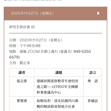
2020年11月27日（星期五）
研究生研討會 (II)
日期：2020年11月27日（星期五）
時間：下午1時至4時
地點：透過 ZOOM 於網上進行 (會議 ID:
949 6250
6678
)
主持：劉正彥
講者
講題
語言
張志偉
建國初期基督教青年會的改
粵 語
造之路——以1950年全國總
幹事會議為中心
曹慧禕
取桐為利：清末民國四川萬
普通話
縣的桐油貿易與地方社會