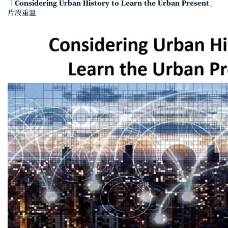
「Considering Urban History to Learn the Urban Present」
片段重溫