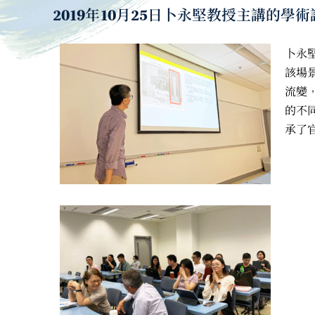
2019年10月25日卜永堅教授主講的
卜永
該場景
流變
的不
承了