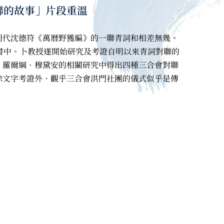
聯的故事」片段重溫
明代沈德符《萬曆野獲編》的一聯青詞和相差無幾。
書中。卜教授遂開始研究及考證自明以來青詞對聯的
、羅爾綱、穆黛安的相關研究中得出四種三合會對聯
除文字考證外，觀乎三合會洪門社團的儀式似乎是傳