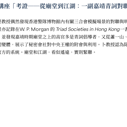
學術講座「考證──從廟堂到江湖：一副嘉靖青詞對
堅教授偶然發現香港警隊博物館內有關三合會模擬場景的對聯與
亦記錄在W. P. Morgan 的
Triad Societies in Hong Kong
一
，並發現嘉靖時期廟堂之上的高官多是青詞倡導者，又從蕭一山
同變體，展示了秘密會社對中央王權的附會與利用。卜教授認為
官方的系統。廟堂和江湖，看似遙遠，實則緊聯。