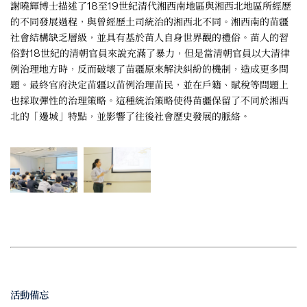
謝曉輝博士描述了18至19世紀清代湘西南地區與湘西北地區所經歷
的不同發展過程，與曾經歷土司統治的湘西北不同。湘西南的苗疆
社會結構缺乏層級，並具有基於苗人自身世界觀的禮俗。苗人的習
俗對18世紀的清朝官員來說充滿了暴力，但是當清朝官員以大清律
例治理地方時，反而破壞了苗疆原來解決糾紛的機制，造成更多問
題。最終官府決定苗疆以苗例治理苗民，並在戶籍、賦稅等問題上
也採取彈性的治理策略。這種統治策略使得苗疆保留了不同於湘西
北的「邊城」特點，並影響了往後社會歷史發展的脈絡。
活動備忘