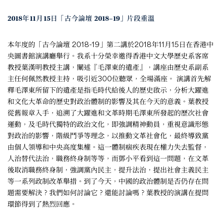
2018年11月15日「古今論壇 2018–19」片段重溫
本年度的「古今論壇 2018-19」第二講於2018年11月15日在香港中
央圖書館演講廳舉行。我系十分榮幸邀得香港中文大學歷史系客席
教授葉漢明教授主講，闡述『毛澤東的遺產』，講座由歷史系副系
主任何佩然教授主持，吸引近300位聽眾，全場滿座。 演講首先解
釋毛澤東所留下的遺產是指毛時代給後人的歷史啟示，分析大躍進
和文化大革命的歷史對政治體制的影響及其在今天的意義。葉教授
從舊報章入手，追溯了大躍進和文革時期毛澤東所發起的歷次社會
運動，及毛時代獨特的政治文化，即強調精神動員，重視意識形態
對政治的影響，階級鬥爭等理念，以推動文革社會化，最終導致黨
由個人領導和中央高度集權。這一體制痼疾表現在權力失去監督，
人治替代法治，職務終身制等等，而鄧小平看到這一問題，在文革
後取消職務終身制，強調黨內民主，提升法治，提出社會主義民主
等一系列政制改革舉措。到了今天，中國的政治體制是否仍存在問
題需要解決？我們如何討論它？還能討論嗎？葉教授的演講在提問
環節得到了熱烈回應。