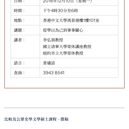
日期：
2018年12月10日（星期一）
時間：
下午4時30分至6時
地點：
香港中文大學馮景禧樓1樓101室
講題：
從學以為己到事事關心
講者：
李弘祺教授
國立清華大學榮休講座教授
紐約市立大學榮休教授
語言：
普通話
查詢：
3943 8541
比較及公眾史學文學碩士課程 - 徵稿