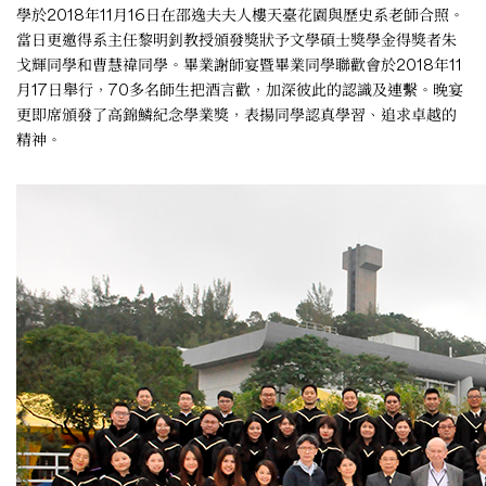
學於2018年11月16日在邵逸夫夫人樓天臺花園與歷史系老師合照。
當日更邀得系主任黎明釗教授頒發獎狀予文學碩士獎學金得獎者朱
戈輝同學和曹慧禕同學。畢業謝師宴暨畢業同學聯歡會於2018年11
月17日舉行，70多名師生把酒言歡，加深彼此的認識及連繫。晚宴
更即席頒發了高錦鱗紀念學業獎，表揚同學認真學習、追求卓越的
精神。