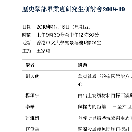
歷史學部畢業班研究生研討會2018-19
日期：2018年11月16日（星期五）
時間：上午9時30分至中午12時30分
地點：香港中文大學馮景禧樓1樓101室
主持：王家耀
講者
講題
劉天朗
華夷雜處下的帝國管治方
心
楊頌宇
由出土簡牘材料再探西漢
李華
與權力的距離——三至六
謝雅妍
墓葬所見賵賻現象與兩周
何俊謙
晚商殷墟族邑問題再探討