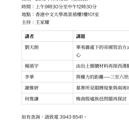
時間：上午9時30分至中午12時30分
地點：香港中文大學馮景禧樓1樓101室
主持：王家耀
講者
講題
劉天朗
華夷雜處下的帝國管治方
心
楊頌宇
由出土簡牘材料再探西漢
李華
與權力的距離——三至六
謝雅妍
墓葬所見賵賻現象與兩周
何俊謙
晚商殷墟族邑問題再探討
如有查詢，請致電 3943 8541。