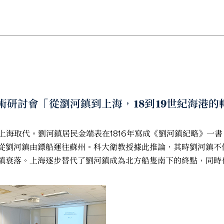
的學術研討會「從瀏河鎮到上海，18到19世紀海港
上海取代。劉河鎮居民金端表在1816年寫成《劉河鎮紀略》一書
銀從劉河鎮由鏢船運往蘇州。科大衛教授據此推論，其時劉河鎮不
河鎮衰落。上海逐步替代了劉河鎮成為北方船隻南下的終點，同時