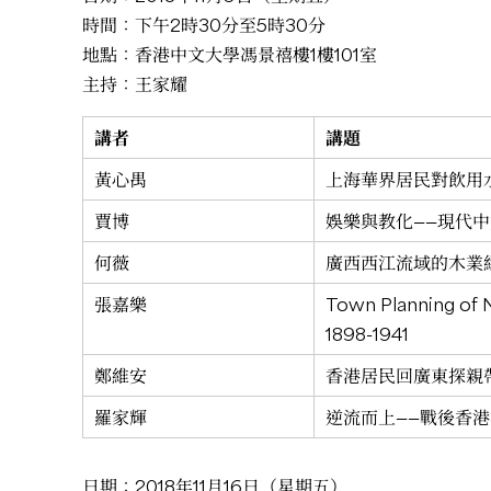
時間：下午2時30分至5時30分
地點：香港中文大學馮景禧樓1樓101室
主持：王家耀
講者
講題
黃心禺
上海華界居民對飲用水
賈博
娛樂與教化——現代中文
何薇
廣西西江流域的木業經營特
張嘉樂
Town Planning of 
1898-1941
鄭維安
香港居民回廣東探親帶來
羅家輝
逆流而上——戰後香港海洋
日期：2018年11月16日（星期五）