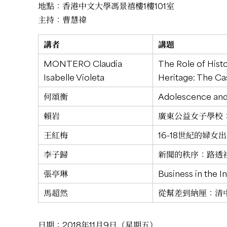
地點：香港中文大學馮景禧樓1樓101室
主持：曹慧禕
講者
講題
MONTERO Claudia
The Role of Hist
Isabelle Violeta
Heritage: The Cas
何頌衡
Adolescence and
賴岩
廣東公益女子學校
王紅梅
16-18世紀的婦
李子歸
新聞的秩序：路透社與
張亭琳
Business in the I
馬超然
從幫差到納厘：清
日期：2018年11月9日（星期五）