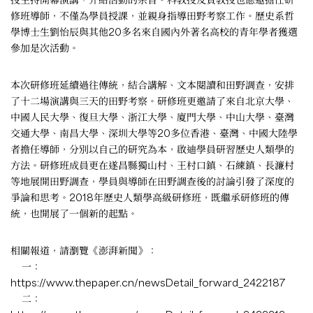
修班導師，不僅為學員授課，並親身指導田野考察工作。歷史系哲
學博士生劉怡辰與其他20多名來自國內外著名高校的青年學者獲選
參加是次活動。
本次研修班延續過往傳統，結合講解、文本閱讀和田野調查，安排
了十二場演講與三天的田野考察。研修班更邀請了來自北京大學、
中國人民大學、復旦大學、浙江大學、廈門大學、中山大學、臺灣
交通大學、南昌大學、深圳大學等20多位香港、臺灣、中國大陸學
者擔任導師，分別以自己的研究為本，啟迪學員研習歷史人類學的
方法。研修班成員更在遂昌縣獨山村、王村口鎮、石練鎮、長濂村
等地展開田野調查，學員與導師在田野調查後的討論引發了深度的
爭論和思考。2018年歷史人類學高級研修班，既繼承研修班的傳
統，也開展了一個新的起點。
相關報道，請瀏覽《澎湃新聞》：
一：
https://www.thepaper.cn/newsDetail_forward_2422187
二：