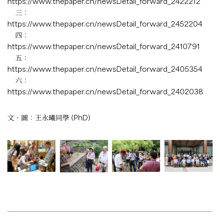
https://www.thepaper.cn/newsDetail_forward_2422212
三：
https://www.thepaper.cn/newsDetail_forward_2452204
四：
https://www.thepaper.cn/newsDetail_forward_2410791
五：
https://www.thepaper.cn/newsDetail_forward_2405354
六：
https://www.thepaper.cn/newsDetail_forward_2402038
文、圖：王永曦同學 (PhD)