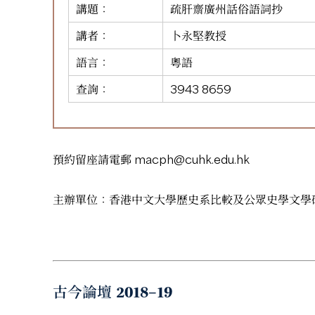
講題：
疏肝齋廣州話俗語詞抄
講者：
卜永堅教授
語言：
粵語
查詢：
3943 8659
預約留座請電郵
macph@cuhk.edu.hk
主辦單位：香港中文大學歷史系比較及公眾史學文學
古今論壇 2018–19