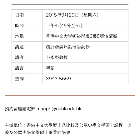
日期：
2018年9月29日（星期六）
時間：
下午4時15分至6時
地點：
香港中文大學鄭裕彤樓3樓5號演講廳
講題：
疏肝齋廣州話俗語詞抄
講者：
卜永堅教授
語言：
粵語
查詢：
3943 8659
預約留座請電郵
macph@cuhk.edu.hk
主辦單位：香港中文大學歷史系比較及公眾史學文學碩士課程、比
較及公眾史學文學碩士畢業同學會