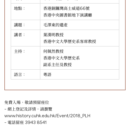
地點：
香港銅鑼灣高士威道66號
香港中央圖書館地下演講廳
講題：
毛澤東的遺產
講者：
葉漢明教授
香港中文大學歷史系客席教授
主持：
何佩然教授
香港中文大學歷史系
副系主任及教授
語言：
粵語
免費入場，敬請預留座位
– 網上登記及詳情，請瀏覽
www.history.cuhk.edu.hk/Event/2018_PLH
– 電話留座 3943 8541