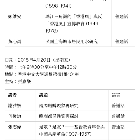
(1898–1941)
鄭維安
珠江三角洲的「香港風」與反
普通話
「香港風」宣傳教育 (1949–
1978)
黃心禺
民國上海城市居民用水研究
普通話
日期：2018年4月20日（星期五）
時間：上午9時30分至中午12時30分
地點：香港中文大學馮景禧樓1樓101室
主持：張嘉樂
講者
講題
語言
謝雅妍
兩周賵賻現象再研究
普通話
何俊謙
晚商都邑性質再探討
普通話
張志偉
是敵？是友？──基督教青年會與
普通話
中國共產革命(1937–1957)