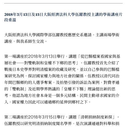
2018年3月13日及15日大阪經濟法科大學伍躍教授主講的學術講座片
段重溫
大阪經濟法科大學國際學部伍躍教授應歷史系邀請，主講兩場學術
講座，與我系師生交流。
第一場講座於2018年3月13日舉行，講題「從巴縣檔案看國家與基
層社會──對雙軌制和皇權不下鄉的思考」。伍躍教授首先介紹了
戰後日本史學界對明清檔案的收藏及研究，並以自己參與的巴縣檔
案研究為例，探討國家權力與地方社會的關係。伍教授以清代同治
年間巴縣鄉約的人選爭奪案，及抬墊引發的訴訟為案例，對費孝通
的「雙軌制」及近期學界熱議的「皇權不下縣」理論提出新的思
考。他認為地方社會本身是一個多元結構，民間主動尋求國家的介
入，國家權力因此可以通過鄉約延伸到鄉村之下。
第二場講座於2018年3月15日舉行，講題「清朝捐納制度新探」。
伍躍教授以研究明清捐納制度聞名學界，是次演講通過對科舉和捐