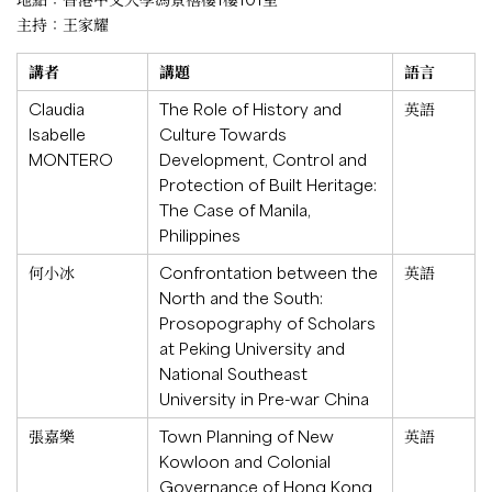
主持：王家耀
講者
講題
語言
Claudia
The Role of History and
英語
Isabelle
Culture Towards
MONTERO
Development, Control and
Protection of Built Heritage:
The Case of Manila,
Philippines
何小冰
Confrontation between the
英語
North and the South:
Prosopography of Scholars
at Peking University and
National Southeast
University in Pre-war China
張嘉樂
Town Planning of New
英語
Kowloon and Colonial
Governance of Hong Kong