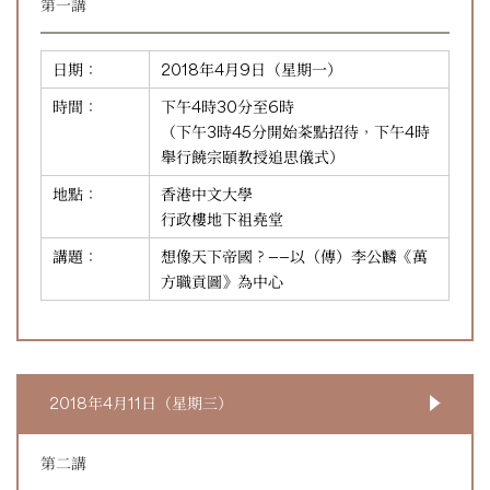
第一講
日期：
2018年4月9日（星期一）
時間：
下午4時30分至6時
（下午3時45分開始茶點招待，下午4時
舉行饒宗頤教授追思儀式）
地點：
香港中文大學
行政樓地下祖堯堂
講題：
想像天下帝國？——以（傳）李公麟《萬
方職貢圖》為中心
2018年4月11日（星期三）
第二講