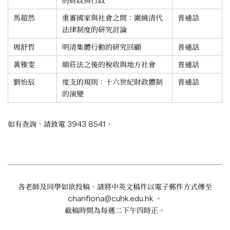
的財政與行政
馬超然
重審國家與社會之間：圍繞清代
普通話
法律制度的研究討論
周舒哲
明清集體行動的研究回顧
普通話
黃雅雯
順莊法之後的稅收與地方社會
普通話
劉怡辰
度支的規則：十六世紀財政體制
普通話
的演變
如有查詢，請致電 3943 8541。
各老師及同學如欲投稿，請將中英文稿件以電子郵件方式傳至
chanfiona@cuhk.edu.hk
。
截稿時間為每週二下午四時正。