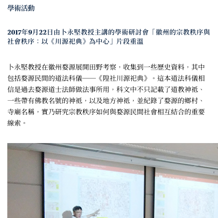
學術活動
2017年9月22日由卜永堅教授主講的學術研討會「徽州的宗教秩序與
社會秩序：以《川源祀典》為中心」片段重溫
卜永堅教授在徽州婺源展開田野考察，收集到一些歷史資料，其中
包括婺源民間的道法科儀──《隍社川源祀典》。這本道法科儀相
信是過去婺源道士法師做法事所用，科文中不只記載了道教神祗、
一些帶有佛教名號的神祗，以及地方神祗，並紀錄了婺源的鄉村、
寺廟名稱，實乃研究宗教秩序如何與婺源民間社會相互結合的重要
線索。