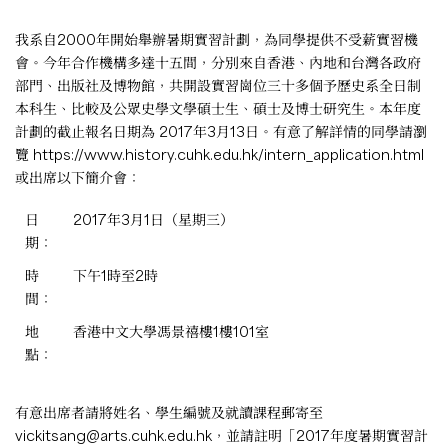
我系自2000年開始舉辦暑期實習計劃，為同學提供不受薪實習機
會。今年合作機構多達十五間，分別來自香港、內地和台灣各政府
部門、出版社及博物館，共開設實習崗位三十多個予歷史系全日制
本科生、比較及公眾史學文學碩士生、碩士及博士研究生。本年度
計劃的截止報名日期為 2017年3月13日。有意了解詳情的同學請瀏
覽
https://www.history.cuhk.edu.hk/intern_application.html
或出席以下簡介會：
日
2017年3月1日（星期三）
期：
時
下午1時至2時
間：
地
香港中文大學馮景禧樓1樓101室
點：
有意出席者請將姓名、學生編號及就讀課程郵寄至
vickitsang@arts.cuhk.edu.hk
，並請註明「2017年度暑期實習計