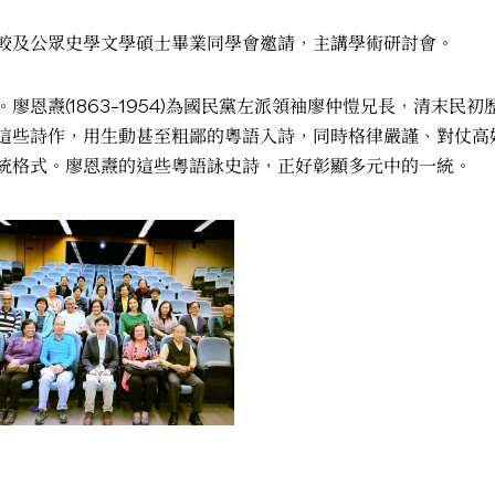
較及公眾史學文學碩士畢業同學會邀請，主講學術研討會。
廖恩燾(1863–1954)為國民黨左派領袖廖仲愷兄長，清末民
這些詩作，用生動甚至粗鄙的粵語入詩，同時格律嚴謹、對仗高
統格式。廖恩燾的這些粵語詠史詩，正好彰顯多元中的一統。