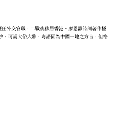
初歷任外交官職，二戰後移居香港。廖恩燾詩詞著作極
妙，可謂大俗大雅、粵語固為中國一地之方言，但格