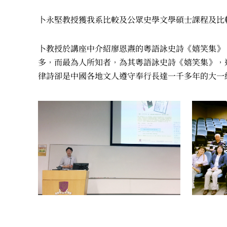
卜永堅教授獲我系比較及公眾史學文學碩士課程及比
卜教授於講座中介紹廖恩燾的粵語詠史詩《嬉笑集》。
多，而最為人所知者，為其粵語詠史詩《嬉笑集》，
律詩卻是中國各地文人遵守奉行長達一千多年的大一