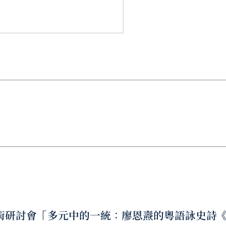
的學術研討會「多元中的一統：廖恩燾的粵語詠史詩