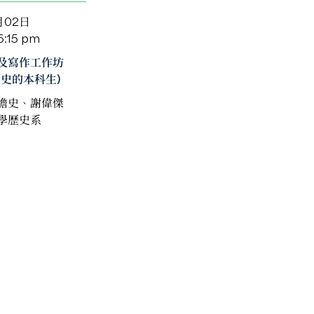
月02日
6:15 pm
及寫作工作坊
歷史的本科生)
瞻史、謝偉傑
學歷史系