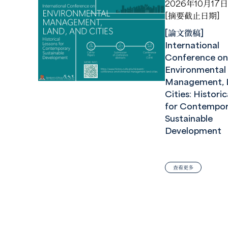
2026年10月17日
[摘要截止日期]
[論文徵稿]
International
Conference on
Environmental
Management, L
Cities: Histori
for Contempor
Sustainable
Development
查看更多