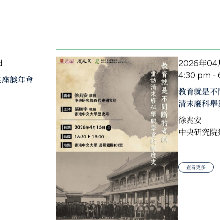
日
2026年04
4:30 pm -
生座談年會
教育就是不
清末廢科舉
徐兆安
中央研究院
查看更多