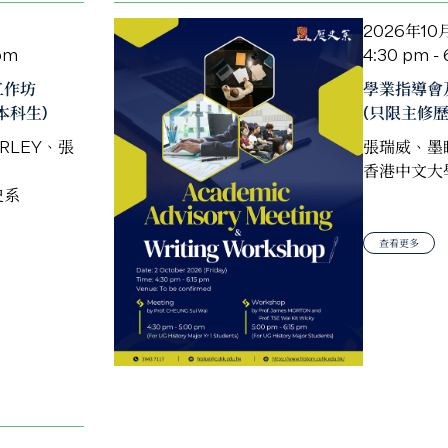
2026年10
 pm
4:30 pm - 
工作坊
學業指導會
本科生)
(只限主修
RLEY、張
張瑞威、墨
香港中文大
史系
查看更多