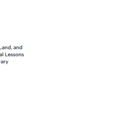
and, and
cal Lessons
ary