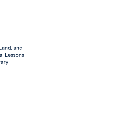
and, and
cal Lessons
ary