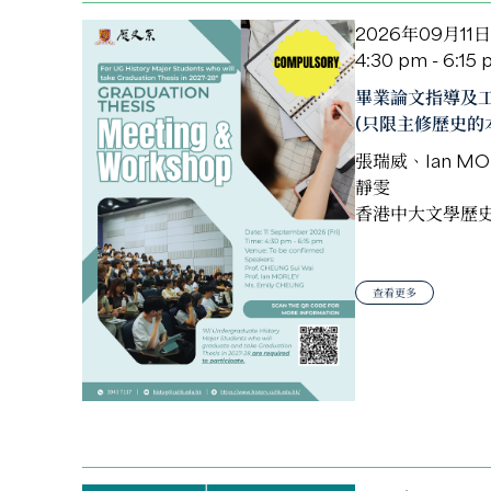
2026年09月11日
4:30 pm - 6:15
畢業論文指導及
(只限主修歷史的
張瑞威、Ian MO
靜雯
香港中大文學歷
查看更多