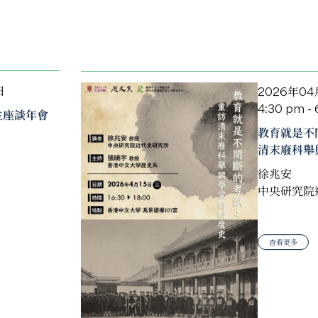
日
2026年04
4:30 pm -
生座談年會
教育就是不
清末廢科舉
徐兆安
中央研究院
查看更多