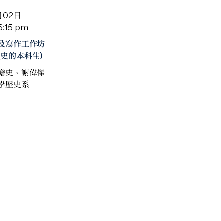
月02日
6:15 pm
及寫作工作坊
歷史的本科生)
瞻史、謝偉傑
學歷史系