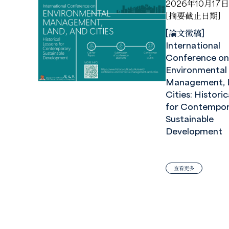
2026年10月17日
[摘要截止日期]
[論文徵稿]
International
Conference on
Environmental
Management, L
Cities: Histori
for Contempor
Sustainable
Development
查看更多