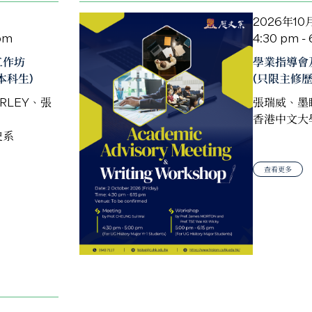
2026年10
 pm
4:30 pm - 
工作坊
學業指導會
本科生)
(只限主修
RLEY、張
張瑞威、墨
香港中文大
史系
查看更多