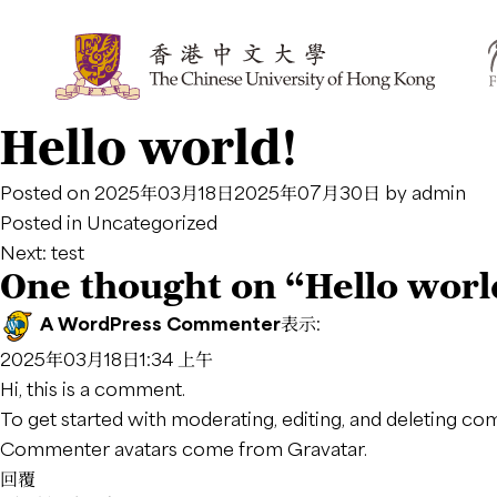
Hello world!
Posted on
2025年03月18日
2025年07月30日
by
admin
Posted in
Uncategorized
文
Next:
test
One thought on “
Hello worl
章
A WordPress Commenter
表示:
導
2025年03月18日1:34 上午
覽
Hi, this is a comment.
To get started with moderating, editing, and deleting c
Commenter avatars come from
Gravatar
.
回覆