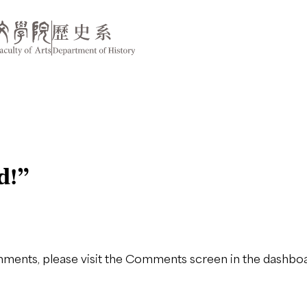
d!
”
omments, please visit the Comments screen in the dashboa