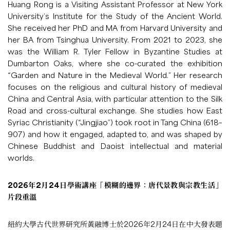
Huang Rong is a Visiting Assistant Professor at New York
University’s Institute for the Study of the Ancient World.
She received her PhD and MA from Harvard University and
her BA from Tsinghua University. From 2021 to 2023, she
was the William R. Tyler Fellow in Byzantine Studies at
Dumbarton Oaks, where she co-curated the exhibition
“Garden and Nature in the Medieval World.” Her research
focuses on the religious and cultural history of medieval
China and Central Asia, with particular attention to the Silk
Road and cross-cultural exchange. She studies how East
Syriac Christianity (“Jingjiao”) took root in Tang China (618–
907) and how it engaged, adapted to, and was shaped by
Chinese Buddhist and Daoist intellectual and material
worlds.
2026年2月24日學術講座「模糊的邊界：唐代景教與宗教生活」
片段重溫
紐約大學古代世界研究所黃融博士於2026年2月24日在中大發表題