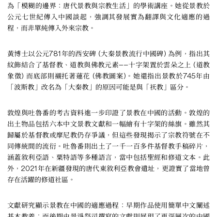
為「模糊的邊界：唐代景教與宗教生活」的學術講座。她從景教於
公元七世紀傳入中國談起，強調其發展實為翻譯與文化適應的過
程，而非單純傳入外來宗教。
黃博士以公元781年的西安碑 (大秦景教流行中國碑) 為例，指出其
紋飾結合了基督教、道教與佛教元素——十字架置於雲朵之上 (道教
象徵) 而底部則襯托著蓮花 (佛教圖案)。她還指出景教於745年由
「波斯教」改名為「大秦教」的原因可能是與「祆教」區分。
敦煌與吐魯番的考古資料進一步印證了景教在中國的活動。敦煌的
出土物品包括六本中文景教文獻和一幅繪有十字架的絲旗。雖然其
歸屬於基督教或摩尼教仍存爭議，但這些發現揭示了宗教符號在不
同傳統間的流衍。吐魯番則出土了一千一百多件基督教手稿碎片，
涵蓋敘利亞語、粟特語等多種語言，當中包括聖經和修道文本。此
外，2021年在新疆發現的唐代東敘利亞教會遺址，更證實了當地曾
存在活躍的修道社區。
文獻研究顯示景教在中國的適應過程：早期作品使用簡單中文闡述
基本教義；而後期由景淨祭司撰寫的文獻則展現了更深層次的中國