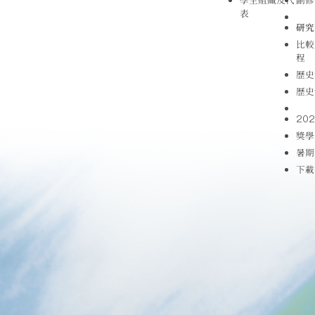
表
研究
比較
程
歷史
歷史
20
獎學
暑期
下載