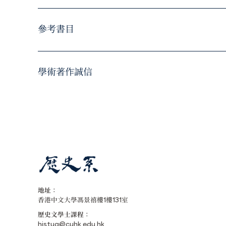
參考書目
學術著作誠信
地址：
香港中文大學馮景禧樓1樓131室
歷史文學士課程：
histug@cuhk.edu.hk