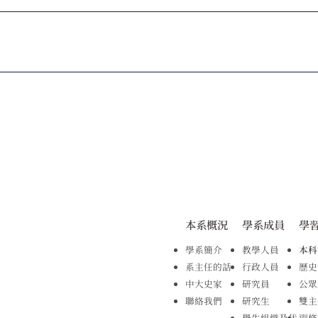
本系概況
學系成員
學
學系簡介
教學人員
本科
系主任的話
行政人員
歷史
中大史家
研究員
公眾
聯絡我們
研究生
雙主
學生組織及代
副修