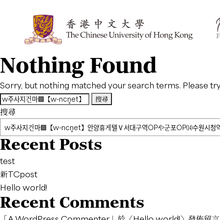
Nothing Found
Sorry, but nothing matched your search terms. Please tr
搜
尋
搜尋
關
鍵
Recent Posts
字:
test
新TCpost
Hello world!
Recent Comments
「
A WordPress Commenter
」於〈
Hello world!
〉發佈留言