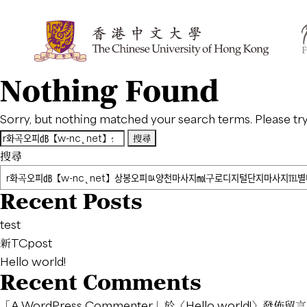
Nothing Found
Sorry, but nothing matched your search terms. Please tr
搜
尋
搜尋
關
鍵
Recent Posts
字:
test
新TCpost
Hello world!
Recent Comments
「
A WordPress Commenter
」於〈
Hello world!
〉發佈留言