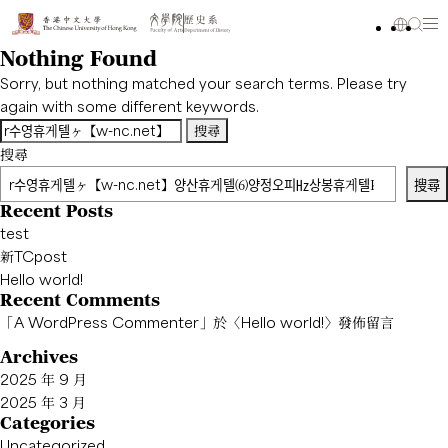
Nothing Found
Sorry, but nothing matched your search terms. Please try
again with some different keywords.
搜
尋
搜尋
關
搜尋
鍵
Recent Posts
字:
test
新TCpost
Hello world!
Recent Comments
「
A WordPress Commenter
」於〈
Hello world!
〉發佈留言
Archives
2025 年 9 月
2025 年 3 月
Categories
Uncategorized