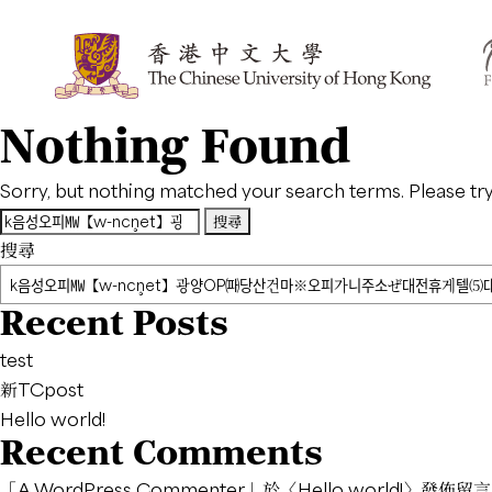
Nothing Found
Sorry, but nothing matched your search terms. Please tr
搜
尋
搜尋
關
鍵
Recent Posts
字:
test
新TCpost
Hello world!
Recent Comments
「
A WordPress Commenter
」於〈
Hello world!
〉發佈留言