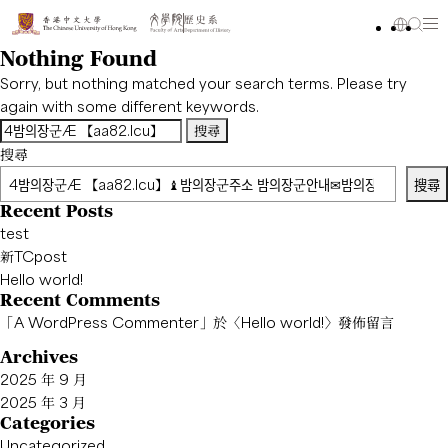
Nothing Found
Sorry, but nothing matched your search terms. Please try
again with some different keywords.
搜
尋
搜尋
關
搜尋
鍵
Recent Posts
字:
test
新TCpost
Hello world!
Recent Comments
「
A WordPress Commenter
」於〈
Hello world!
〉發佈留言
Archives
2025 年 9 月
2025 年 3 月
Categories
Uncategorized