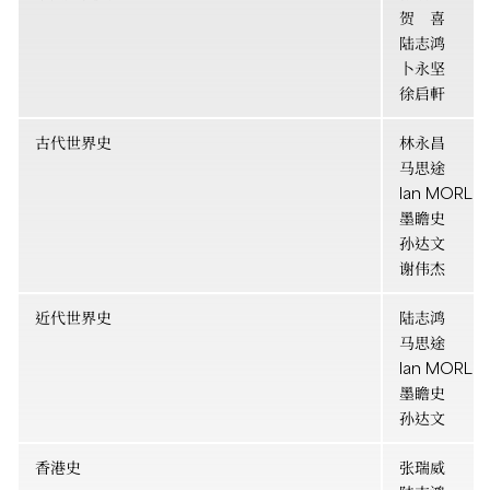
贺 喜
陆志鸿
卜永坚
徐启軒
古代世界史
林永昌
马思途
Ian MORLE
墨瞻史
孙达文
谢伟杰
近代世界史
陆志鸿
马思途
Ian MORLE
墨瞻史
孙达文
香港史
张瑞威