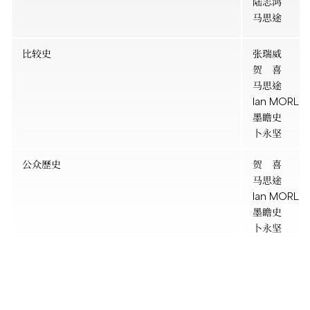
陆志鸿
马思途
比较史
张瑞威
贺 喜
马思途
Ian MORLE
墨瞻史
卜永坚
公众歷史
贺 喜
马思途
Ian MORLE
墨瞻史
卜永坚