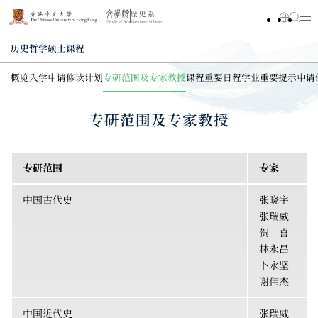
历史哲学硕士课程
概览
入学申请
修读计划
专研范围及专家教授
课程重要日程
学业重要提示
申请
专研范围及专家教授
专研范围
专家
中国古代史
张晓宇
张瑞威
贺 喜
林永昌
卜永坚
谢伟杰
中国近代史
张瑞威