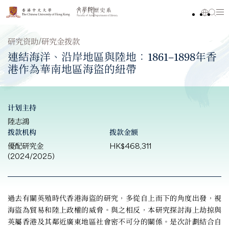
研究资助/研究金拨款
連結海洋、沿岸地區與陸地：1861–1898年香
港作為華南地區海盜的紐帶
计划主持
陸志鴻
拨款机构
拨款金额
優配研究金
HK$468,311
(2024/2025)
過去有關英殖時代香港海盜的研究，多從自上而下的角度出發，視
海盜為貿易和陸上政權的威脅。與之相反，本研究探討海上劫掠與
英屬香港及其鄰近廣東地區社會密不可分的關係。是次計劃結合自