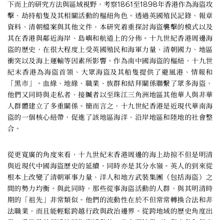
下而上的研究方法與區域視野，考察1861至1898年香港作為海盜攻
擊、劫持船隻及其相關活動的樞紐角色。透過英國殖民記錄、報章
資料、清朝檔案與其他文件，本研究着重探討海盜襲擊的模式以及
其在香港與鄰近海岸、島嶼和航道上的分佈。十九世紀香港周邊海
盜的歷史，在很大程度上受英國殖民和海軍力量、清朝國力、地區
衝突以及海上運輸等因素所影響。作為南中國海盜的樞紐，十九世
紀末香港為海盜首領、大眾海盜及其船隻提供了避風港、情報和
「黑市」。血緣、地緣、職業、族群和結拜關係聯繫了眾多海盜，
他們又同時與走私者、接贓者以至珠江三角洲地區其他華人與非華
人群體建立了多重關係。簡而言之，十九世紀香港是近現代華南海
盜的一個核心紐帶，促進了該地區海洋、沿岸地區和陸地的社會整
合。
從更寬廣的角度來看，十九世紀末香港周邊的海上劫掠不但是明清
與近現代中國海盜歷史的延續，同時亦是其分水嶺。英人的到來從
根本上改變了清朝軍事力量、洋人和地方武裝集團（包括海盜）之
間的勢力均衡。與此同時，那些從事海盜活動的人群，與其明清時
期的「祖先」非常類似。他們的流動性在於不但常常轉換合法和非
法職業，而且能輕鬆跨越行政與政治邊界。從跨地域的歷史角度出