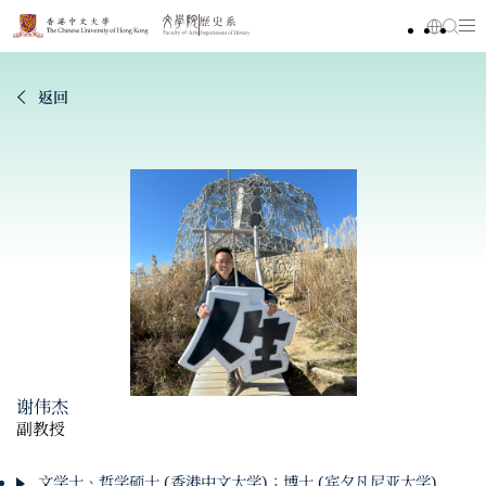
返回
谢伟杰
副教授
文学士、哲学硕士 (香港中文大学)；博士 (宾夕凡尼亚大学)