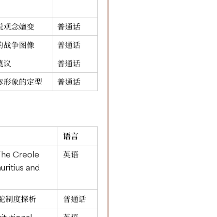
说观念嬗变
普通话
的战争图像
普通话
奠议
普通话
彦形象的定型
普通话
语言
The Creole
英语
uritius and
驼制度探析
普通话
itutional
英语