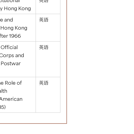
ry Hong Kong
ce and
英语
sh Hong Kong
fter 1966
Official
英语
Corps and
 Postwar
he Role of
英语
alth
 American
35)