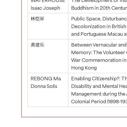
Isaac Joseph
Buddhism in 20th Centu
林恺昇
Public Space, Disturban
Decolonization in Briti
and Portuguese Macau a
黄建乐
Between Vernacular and 
Memory: The Volunteer 
War Commemoration in
Hong Kong
REBONG Ma.
Enabling Citizenship?: T
Donna Solis
Disability and Mental He
Management during the
Colonial Period (1898-19