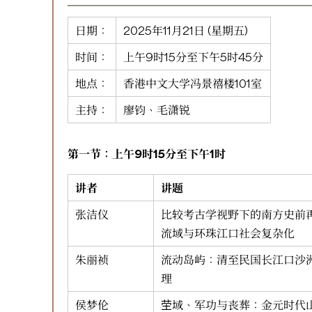
日期：
2025年11月21日 (星期五)
时间：
上午9时15分至下午5时45分
地点：
香港中文大学冯景禧楼101室
主持：
廖钧、毛潇锐
第一节：上午9时15分至下午1时
讲者
讲题
张洁仪
比较考古学视野下的南方史前再
流域与环珠江口社会复杂化
朱丽祯
流动岛屿：清至民国长江口沙
理
侯梦伦
茔域、军功与丧葬：金元时代