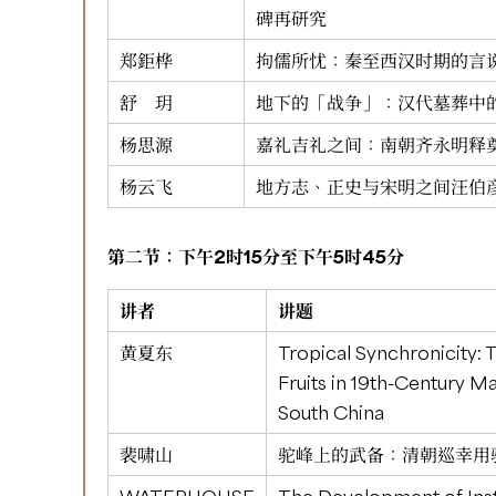
碑再研究
郑鉅桦
拘儒所忧：秦至西汉时期的言
舒 玥
地下的「战争」：汉代墓葬中
杨思源
嘉礼吉礼之间：南朝齐永明释
杨云飞
地方志、正史与宋明之间汪伯
第二节：下午2时15分至下午5时45分
讲者
讲题
黄夏东
Tropical Synchronicity: 
Fruits in 19th-Century Ma
South China
裴啸山
驼峰上的武备：清朝巡幸用
WATERHOUSE
The Development of Inst